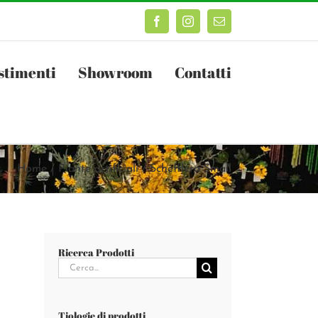
Facebook
Instagram
Email
stimenti
Showroom
Contatti
Home
Piante artificiali
Schefflera Small
Ricerca Prodotti
Cerca
per:
Tiologie di prodotti