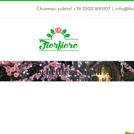
Salta
al
Chiamaci subito! +39 0522.1695107
|
info@fior
contenuto
Schefflera Small
Ingrandisci
immagine