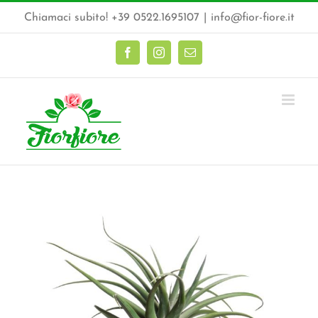
Salta
Chiamaci subito! +39 0522.1695107
|
info@fior-fiore.it
al
contenuto
Facebook
Instagram
Email