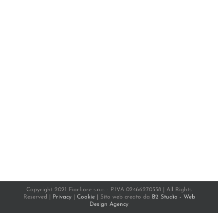
Aloe grass
Copyright 2021 Fiorfiore s.n.c. - P.IVA 02466270358 | All Rights
Reserved |
Privacy
|
Cookie
| Sito web creato da
B2 Studio - Web
Design Agency