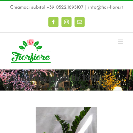
Salta
Chiamaci subito! +39 0522.1695107
|
info@fior-fiore.it
al
contenuto
Facebook
Instagram
Email
Zamifolia plant (h.130)
Home
Piante artificiali
Zamifolia plant (h.130)
Ingrandisci
immagine