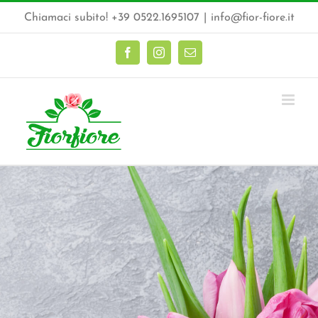
Salta
Chiamaci subito! +39 0522.1695107
|
info@fior-fiore.it
al
contenuto
Facebook
Instagram
Email