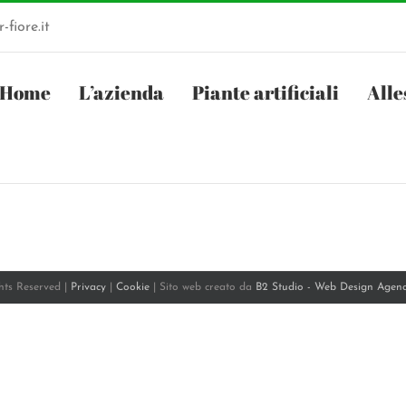
-fiore.it
Home
L’azienda
Piante artificiali
Alle
ghts Reserved |
Privacy
|
Cookie
| Sito web creato da
B2 Studio - Web Design Agen