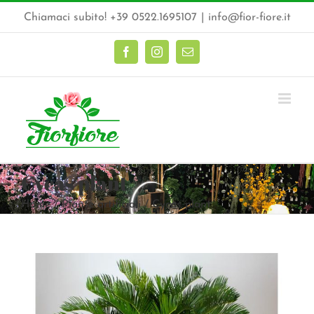
Salta
Chiamaci subito! +39 0522.1695107
|
info@fior-fiore.it
al
contenuto
Facebook
Instagram
Email
Cycas plant
Home
Piante artificiali
Cycas plant
Ingrandisci
immagine