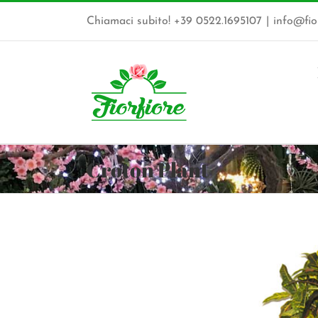
Salta
al
Chiamaci subito! +39 0522.1695107
|
info@fior
contenuto
Croton Plant
Ingrandisci
immagine