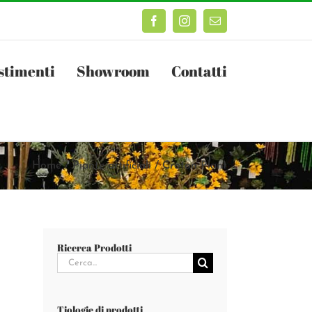
Facebook
Instagram
Email
stimenti
Showroom
Contatti
Home
Piante artificiali
Croton Plant
Ricerca Prodotti
Cerca
per:
Tiologie di prodotti