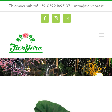
Salta
Chiamaci subito! +39 0522.1695107
|
info@fior-fiore.it
al
contenuto
Facebook
Instagram
Email
Leaf Alocasia
Home
Rami verdi
Leaf Alocasia
Ingrandisci
immagine