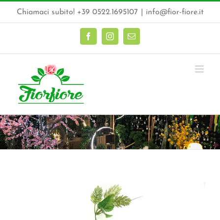
Salta
Chiamaci subito! +39 0522.1695107
|
info@fior-fiore.it
al
contenuto
Facebook
Instagram
Email
Home
Tralcio ornamentale