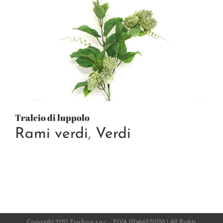
Tralcio di luppolo
Rami verdi
,
Verdi
Copyright 2021 Fiorfiore s.n.c. - P.IVA 02466270358 | All Rights