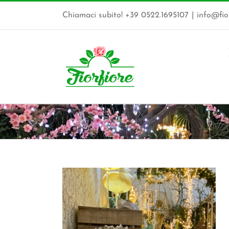
Salta
al
Chiamaci subito! +39 0522.1695107
|
info@fior
contenuto