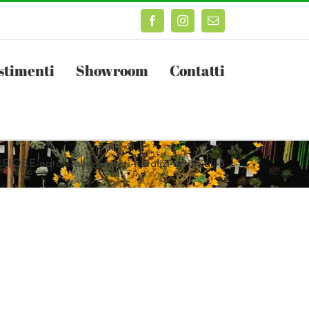
Facebook
Instagram
Email
stimenti
Showroom
Contatti
IORE-natale-allestimenti-natalizi-artificiali-5