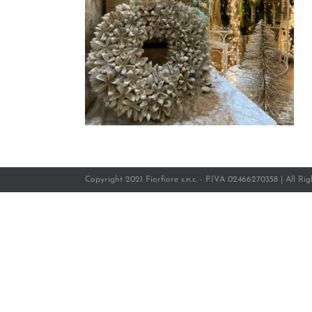
Copyright 2021 Fiorfiore s.n.c. - P.IVA 02466270358 | All Ri