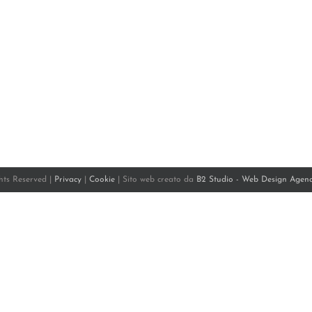
ghts Reserved |
Privacy
|
Cookie
| Sito web creato da
B2 Studio - Web Design Agen