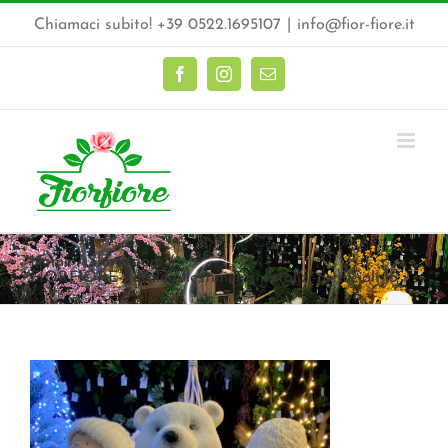
Salta
Chiamaci subito! +39 0522.1695107
|
info@fior-fiore.it
al
contenuto
Facebook
Instagram
Email
Home
Showroom
FIORFIORE-natale-allestimenti-natalizi-artificiali-16