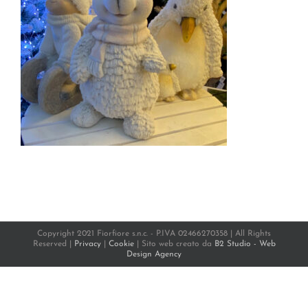
Copyright 2021 Fiorfiore s.n.c. - P.IVA 02466270358 | All Rights
Reserved |
Privacy
|
Cookie
| Sito web creato da
B2 Studio - Web
Design Agency