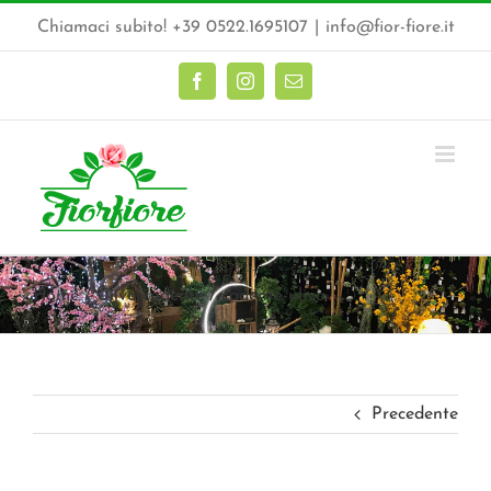
Salta
Chiamaci subito! +39 0522.1695107
|
info@fior-fiore.it
al
contenuto
Facebook
Instagram
Email
Home
Ulivo cadente
cadente-ulivo
Precedente