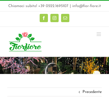
Salta
Chiamaci subito! +39 0522.1695107
|
info@fior-fiore.it
al
contenuto
Facebook
Instagram
Email
Home
Mini Sanseveria
mini-sanseveria
Precedente