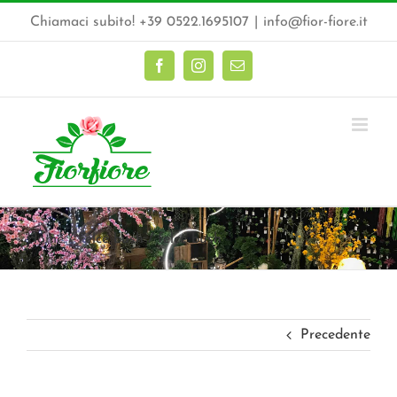
Salta
Chiamaci subito! +39 0522.1695107
|
info@fior-fiore.it
al
contenuto
Facebook
Instagram
Email
Home
Felce bush
felce bush
Precedente